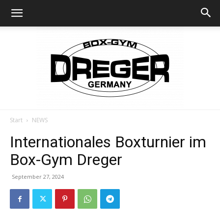
Start
NEWS
Box-
Internationales Boxturnier im
Box-Gym Dreger
Gym-
September 27, 2024
Dreger