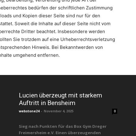
eberrechtes bedürfen der schriftlichen Zustimmung
loads und Kopien dieser Seite sind nur für den
attet. Soweit die Inhalte auf dieser Seite nicht vom
berrechte Dritter beachtet. Insbesondere werden
Sollten Sie trotzdem auf eine Urheberrechtsverletzung
ntsprechenden Hinweis. Bei Bekanntwerden von
Inhalte umgehend entfernen.
Lucien überzeugt mit starkem
Auftritt in Bensheim
webstone24
-
November 4, 2025
0
Sieg nach Punkten für das Box Gym Dreger
Freimersheim e.V. Einen überzeugenden