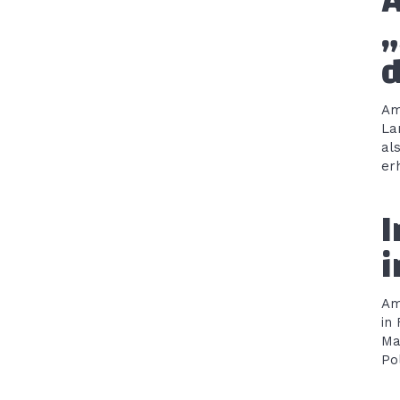
„
d
Am
La
al
er
I
i
Am
in
Ma
Po