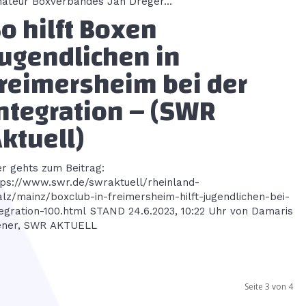
ateur Boxverbandes Jan Dreger...
o hilft Boxen
ugendlichen in
reimersheim bei der
ntegration – (SWR
ktuell)
er gehts zum Beitrag:
tps://www.swr.de/swraktuell/rheinland-
alz/mainz/boxclub-in-freimersheim-hilft-jugendlichen-bei-
ion-100.html STAND 24.6.2023, 10:22 Uhr von Damaris
ener, SWR AKTUELL
Seite 3 von 4