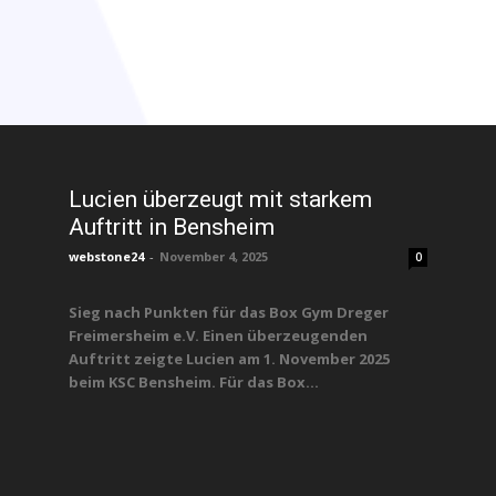
Lucien überzeugt mit starkem
Auftritt in Bensheim
webstone24
-
November 4, 2025
0
Sieg nach Punkten für das Box Gym Dreger
Freimersheim e.V. Einen überzeugenden
Auftritt zeigte Lucien am 1. November 2025
beim KSC Bensheim. Für das Box...