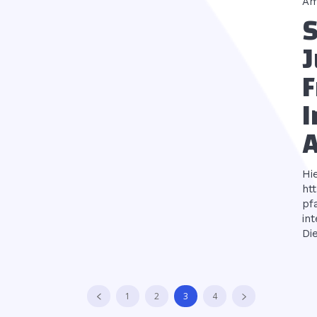
Am
S
J
F
I
A
Hi
ht
pf
integrat
Di
1
2
3
4