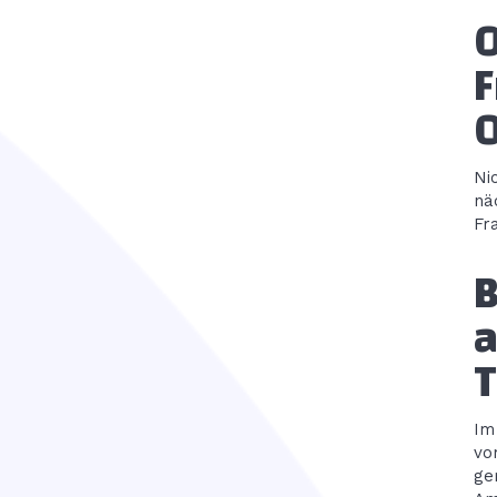
O
F
0
Ni
nä
Fr
B
a
T
Im
vo
ge