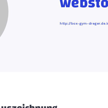
webst
Gym-
http://box-gym-dreger.de.i
Dreger