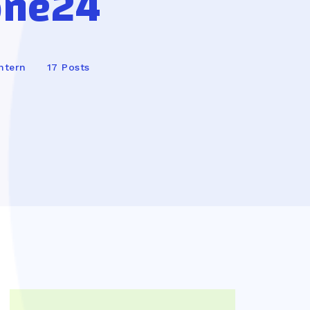
one24
ntern
17 Posts